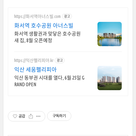
https://화서역아너스빌.com
광고
화서역 호수공원 아너스빌
화서역 생활권과 맞닿은 호수공원
새 집, 8월 오픈예정
https://익산펠리피아.kr
광고
익산 세움펠리피아
익산 동부권 시대를 열다, 6월 25일 G
RAND OPEN
구독하기
공감