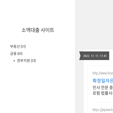
소액대출 사이트
부동산
(51)
금융
(65)
2022. 11. 11. 11:41
정부지원
(23)
http://www.kiry
확정일자은
민사 전문 
로펌 법률사
https://jnplaw.k